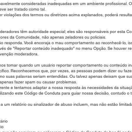
oavelmente consideradas inadequadas em um ambiente profissional. 
eve ser tratado como tal.
er violações dos termos ou diretrizes acima explanados, poderá resul
oderadores têm autoridade especial; eles são responsáveis por esta
dores da Comunidade, não apenas zeladores ou policiais.
 responda. Você encoraja o mau comportamento ao reconhecê-lo, is
avés de "Reportar conteúdo inadequado" no menu Opção. Se houver rela
rvenção moderadora.
os tomar quando um usuário reportar comportamento ou conteúdo in
ífico. Reconhecemos que, por vezes, as pessoas podem dizer ou fazer 
omo suas palavras seriam entendidas. Ou talvez apenas deixam que s
apenas fazer spam ou causar problemas.
nte e tentamos adaptar a nossa resposta às necessidades da situação
lizando este Código de Conduta para guiar nossa decisão, contudo o 
 um relatório ou sinalizador de abuso incluem, mas não estão limitad
ário
io