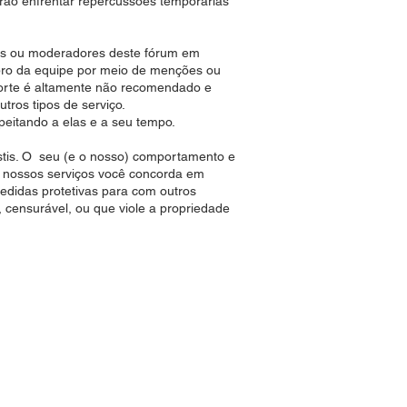
ão enfrentar repercussões temporárias
res ou moderadores deste fórum em
bro da equipe por meio de menções ou
uporte é altamente não recomendado e
tros tipos de serviço.
peitando a elas e a seu tempo.
stis. O seu (e o nosso) comportamento e
 de nossos serviços você concorda em
medidas protetivas para com outros
, censurável, ou que viole a propriedade