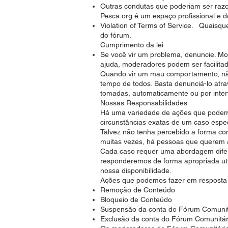
Outras condutas que poderiam ser raz
Pesca.org é um espaço profissional e d
Violation of Terms of Service. Quaisqu
do fórum.
Cumprimento da lei
Se você vir um problema, denuncie. M
ajuda, moderadores podem ser facilita
Quando vir um mau comportamento, não
tempo de todos. Basta denunciá-lo atr
tomadas, automaticamente ou por inte
Nossas Responsabilidades
Há uma variedade de ações que podem
circunstâncias exatas de um caso espec
Talvez não tenha percebido a forma c
muitas vezes, há pessoas que querem 
Cada caso requer uma abordagem difere
responderemos de forma apropriada uti
nossa disponibilidade.
Ações que podemos fazer em resposta a
Remoção de Conteúdo
Bloqueio de Conteúdo
Suspensão da conta do Fórum Comunit
Exclusão da conta do Fórum Comunitár