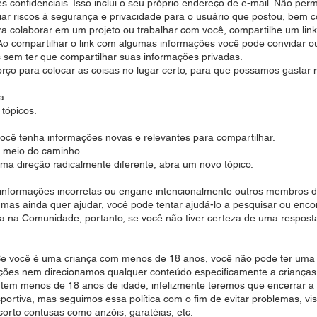
 confidenciais. Isso inclui o seu próprio endereço de e-mail. Não perm
iar riscos à segurança e privacidade para o usuário que postou, bem 
colaborar em um projeto ou trabalhar com você, compartilhe um link 
 Ao compartilhar o link com algumas informações você pode convidar o
 sem ter que compartilhar suas informações privadas.
ço para colocar as coisas no lugar certo, para que possamos gastar
a.
tópicos.
ocê tenha informações novas e relevantes para compartilhar.
o meio do caminho.
ma direção radicalmente diferente, abra um novo tópico.
 informações incorretas ou engane intencionalmente outros membros 
mas ainda quer ajudar, você pode tentar ajudá-lo a pesquisar ou enco
a na Comunidade, portanto, se você não tiver certeza de uma respos
e você é uma criança com menos de 18 anos, você não pode ter uma 
ções nem direcionamos qualquer conteúdo especificamente a crianças
e tem menos de 18 anos de idade, infelizmente teremos que encerrar 
ortiva, mas seguimos essa política com o fim de evitar problemas, vis
corto contusas como anzóis, garatéias, etc.