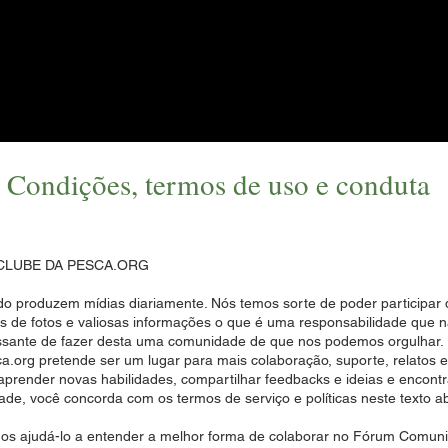
s
Na Mídia
Clientes
Que
Condições, termos de uso e conduta
um CLUBE DA PESCA.ORG
o produzem mídias diariamente. Nós temos sorte de poder participar
s de fotos e valiosas informações o que é uma responsabilidade que n
essante de fazer desta uma comunidade de que nos podemos orgulhar.
org pretende ser um lugar para mais colaboração, suporte, relatos e b
aprender novas habilidades, compartilhar feedbacks e ideias e encont
ade, você concorda com os termos de serviço e políticas neste texto 
s ajudá-lo a entender a melhor forma de colaborar no Fórum Comunit