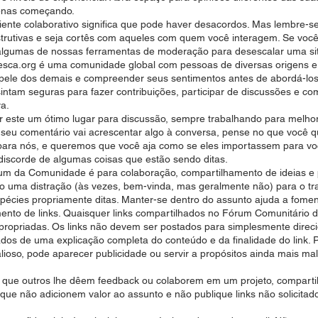
penas começando.
ente colaborativo significa que pode haver desacordos. Mas lembre-se 
trutivas e seja cortês com aqueles com quem você interagem. Se você 
 algumas de nossas ferramentas de moderação para desescalar uma si
esca.org é uma comunidade global com pessoas de diversas origens e
pele dos demais e compreender seus sentimentos antes de abordá-los.
am seguras para fazer contribuições, participar de discussões e comp
va.
ar este um ótimo lugar para discussão, sempre trabalhando para melh
seu comentário vai acrescentar algo à conversa, pense no que você q
 para nós, e queremos que você aja como se eles importassem para v
iscorde de algumas coisas que estão sendo ditas.
rum da Comunidade é para colaboração, compartilhamento de ideias e p
o uma distração (às vezes, bem-vinda, mas geralmente não) para o tra
spécies propriamente ditas. Manter-se dentro do assunto ajuda a foment
ento de links. Quaisquer links compartilhados no Fórum Comunitário 
propriadas. Os links não devem ser postados para simplesmente direci
s de uma explicação completa do conteúdo e da finalidade do link. Po
alioso, pode aparecer publicidade ou servir a propósitos ainda mais m
 que outros lhe dêem feedback ou colaborem em um projeto, compartil
 que não adicionem valor ao assunto e não publique links não solicitado