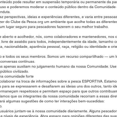
onteúdo pode resultar em suspensão temporária ou permanente da pa
abuso e poderemos moderar o conteúdo público dentro da Comunidade 
nduta.
raz perspectivas, ideias e experiências diferentes, e varia entre pess
er do Clube da Pesca.org um ambiente que acolhe todas as diferente
um lugar seguro para pescadores fazerem o seu melhor trabalho.
e aberto e acolhedor, nós, como colaboradores e mantenedores, nos 
ivre de assédio para todos, independentemente da idade, tamanho corp
a, nacionalidade, aparência pessoal, raça, religião ou identidade e ori
o e todos os seus membros. Somos um recurso compartilhado — um lug
 conversas contínuas.
elas apenas auxiliam no julgamento humano da nossa Comunidade. Use e
úblico civilizado.
ma comunidade forte
 é colaborar na troca de informações sobre a pesca ESPORTIVA. Est
s para se expressarem e desafiarem as ideias uns dos outros, tanto i
permaneçam respeitosos e permitam espaço para que outros contribua
damos que os integrantes da nossa comunidade recorram a essas dire
rará algumas sugestões de como ter interações bem-sucedidas:
o.
 usuários juntam-se à nossa comunidade diariamente. Alguns pescador
s e níveis de experiência. Abra espaço para opiniões diferentes das su