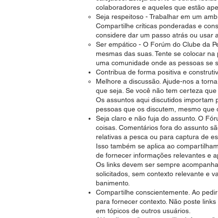
colaboradores e aqueles que estão a
Seja respeitoso - Trabalhar em um ambi
Compartilhe críticas ponderadas e cons
considere dar um passo atrás ou usar
Ser empático - O Forúm do Clube da P
mesmas das suas. Tente se colocar na 
uma comunidade onde as pessoas se sint
Contribua de forma positiva e construti
Melhore a discussão. Ajude-nos a torn
que seja. Se você não tem certeza que 
Os assuntos aqui discutidos importam
pessoas que os discutem, mesmo que d
Seja claro e não fuja do assunto. O Fó
coisas. Comentários fora do assunto sã
relativas a pesca ou para captura de e
Isso também se aplica ao compartilham
de fornecer informações relevantes e a
Os links devem ser sempre acompanhado
solicitados, sem contexto relevante e v
banimento.
Compartilhe conscientemente. Ao pedir
para fornecer contexto. Não poste links
em tópicos de outros usuários.