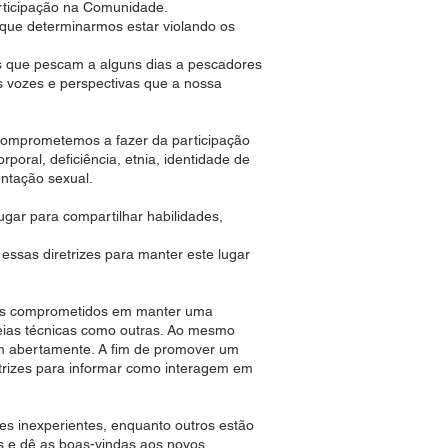
rticipação na Comunidade.
que determinarmos estar violando os
oas que pescam a alguns dias a pescadores
s vozes e perspectivas que a nossa
comprometemos a fazer da participação
oral, deficiência, etnia, identidade de
entação sexual.
ar para compartilhar habilidades,
ssas diretrizes para manter este lugar
amos comprometidos em manter uma
deias técnicas como outras. Ao mesmo
m abertamente. A fim de promover um
trizes para informar como interagem em
es inexperientes, enquanto outros estão
as e dê as boas-vindas aos novos