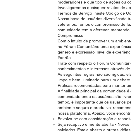
moderadores e que tipo de ações ou c
Investigaremos quaisquer relatos de 
Termos de Serviço neste Código de Co
Nossa base de usuários diversificada t
veteranos. Temos o compromisso de faz
comunidade tem a oferecer, mantendo 
Compromisso
Com o intuito de promover um ambient
no Fórum Comunitário uma experiência l
gênero e expressão, nível de experiênci
Padrão
Trate com respeito o Fórum Comunitári
conhecimentos e interesses através de
As seguintes regras não são rígidas, 
limpo e bem iluminado para um debate p
Práticas recomendadas para manter u
A finalidade principal da comunidade
comunidade onde os usuários são livre
tempo, é importante que os usuários 
ambiente seguro e produtivo, recomen
nossa plataforma. Abaixo, você encont
Envolva-se com consideração e respeit
Seja receptivo e mente aberta - Novos
calejados. Esteja aberto a outras idéia