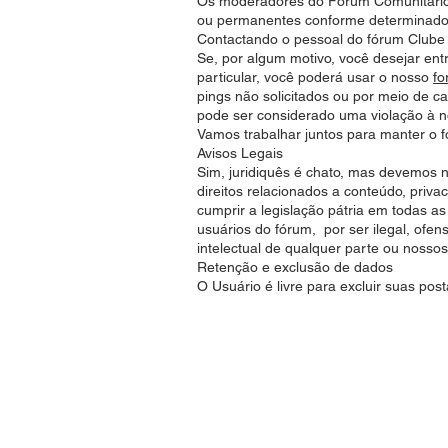
Os moderadores do Fórum Comunitário 
ou permanentes conforme determinado 
Contactando o pessoal do fórum Clube
Se, por algum motivo, você desejar en
particular, você poderá usar o nosso
fo
pings não solicitados ou por meio de 
pode ser considerado uma violação à nos
Vamos trabalhar juntos para manter o f
Avisos Legais
Sim, juridiquês é chato, mas devemos 
direitos relacionados a conteúdo, priva
cumprir a legislação pátria em todas as
usuários do fórum, por ser ilegal, ofen
intelectual de qualquer parte ou noss
Retenção e exclusão de dados
O Usuário é livre para excluir suas po