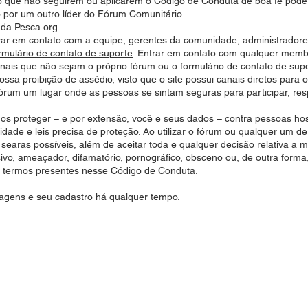
que não seguirem ou aplicarem o Código de Conduta de boa fé poder
por um outro líder do Fórum Comunitário.
 da Pesca.org
trar em contato com a equipe, gerentes da comunidade, administrado
rmulário de contato de suporte
. Entrar em contato com qualquer mem
canais que não sejam o próprio fórum ou o formulário de contato de s
sa proibição de assédio, visto que o site possui canais diretos para ou
órum um lugar onde as pessoas se sintam seguras para participar, res
nos proteger – e por extensão, você e seus dados – contra pessoas ho
cidade e leis precisa de proteção. Ao utilizar o fórum ou qualquer um
 searas possíveis, além de aceitar toda e qualquer decisão relativa a 
sivo, ameaçador, difamatório, pornográfico, obsceno ou, de outra forma
os termos presentes nesse Código de Conduta.
stagens e seu cadastro há qualquer tempo.