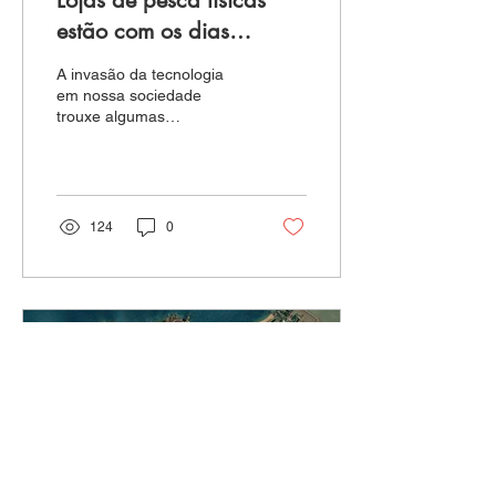
estão com os dias
contados?
A invasão da tecnologia
em nossa sociedade
trouxe algumas
transformações muito
boas para o pescador
esportivo, contudo não tão
boas para...
124
0