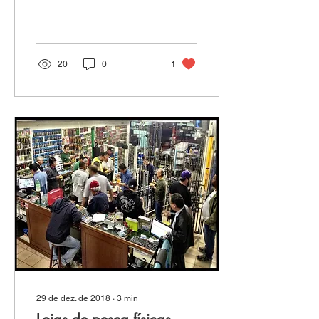
de algum fórum
consagrado hà décadas
atras? Com a dinâmica
das...
20
0
1
29 de dez. de 2018
∙
3
min
Lojas de pesca físicas